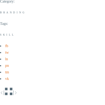
Category:
BRANDING
Tags:
SKILL
fb
tw
ln
pn
tm
vk