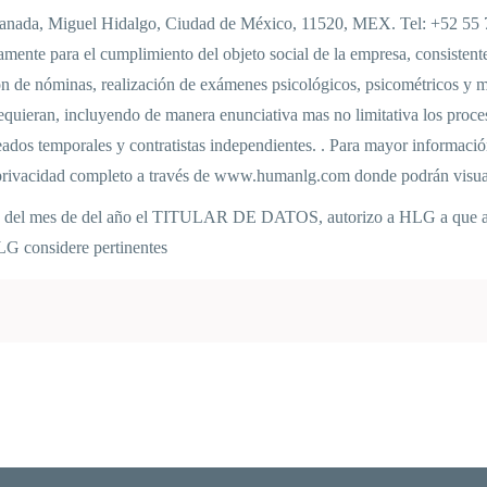
ranada, Miguel Hidalgo, Ciudad de México, 11520, MEX. Tel: +52 55 76
amente para el cumplimiento del objeto social de la empresa, consistente
ón de nóminas, realización de exámenes psicológicos, psicométricos y méd
 requieran, incluyendo de manera enunciativa mas no limitativa los pro
ados temporales y contratistas independientes. . Para mayor informació
e privacidad completo a través de www.humanlg.com donde podrán visual
ías del mes de del año el TITULAR DE DATOS, autorizo a HLG a que alm
HLG considere pertinentes