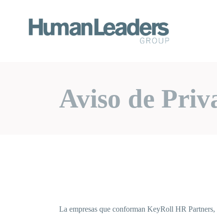
Skip
to
the
content
Aviso de Priv
La empresas que conforman KeyRoll HR Partners, 