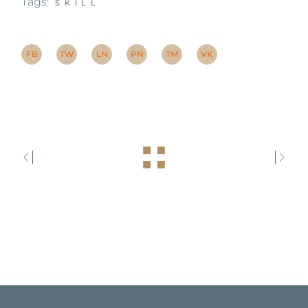
Tags:
SKILL
FB
TW
LN
PN
TM
VK