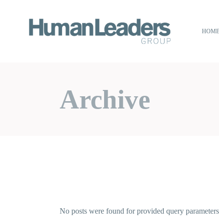
Skip
to
the
content
HOM
Archive
No posts were found for provided query parameters